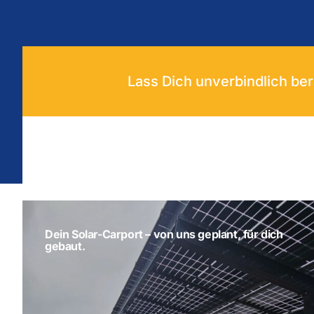
Lass Dich unverbindlich ber
Dein Solar-Carport – von uns geplant, für dich
gebaut.