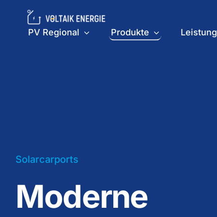
Skip
to
PV Regional
Produkte
Leistun
content
Solarcarports
Moderne