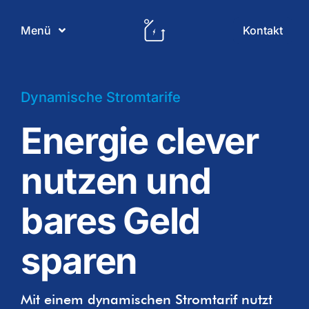
Skip
to
Kontakt
Menü
content
PV Regional
Dynamische Stromtarife
Energie clever
Produkte
nutzen und
Leistungen
bares Geld
Gewerbe
sparen
Unternehmen
Mit einem dynamischen Stromtarif nutzt
Referenzen