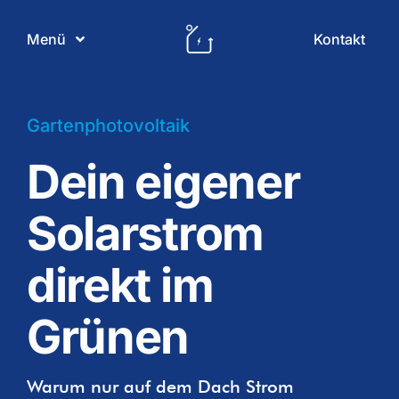
Skip
to
Kontakt
Menü
content
PV Regional
Gartenphotovoltaik
Dein eigener
Produkte
Solarstrom
Leistungen
direkt im
Gewerbe
Grünen
Unternehmen
Warum nur auf dem Dach Strom
Referenzen