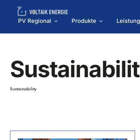
Skip
to
PV Regional
Produkte
Leistun
content
Sustainabili
Sustainability